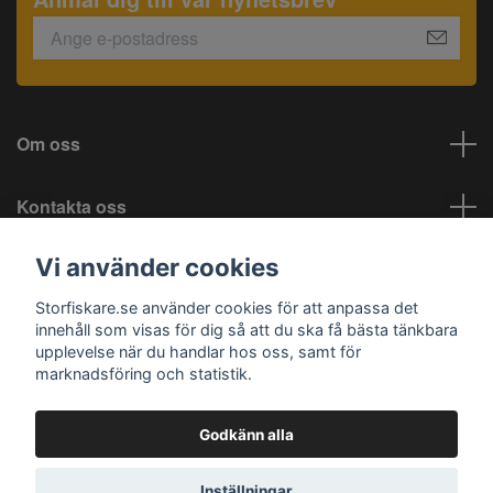
Om oss
Kontakta oss
Vi använder cookies
Information
Storfiskare.se använder cookies för att anpassa det
Sociala medier
innehåll som visas för dig så att du ska få bästa tänkbara
upplevelse när du handlar hos oss, samt för
marknadsföring och statistik.
Godkänn alla
© 2026 Storfiskare.se
Inställningar