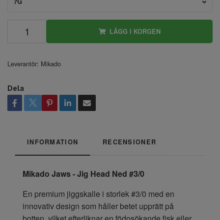
7G
LÄGG I KORGEN
Leverantör:
Mikado
Dela
INFORMATION
RECENSIONER
Mikado Jaws - Jig Head Ned #3/0
En premium jiggskalle i storlek #3/0 med en
innovativ design som håller betet upprätt på
botten, vilket efterliknar en födosökande fisk eller