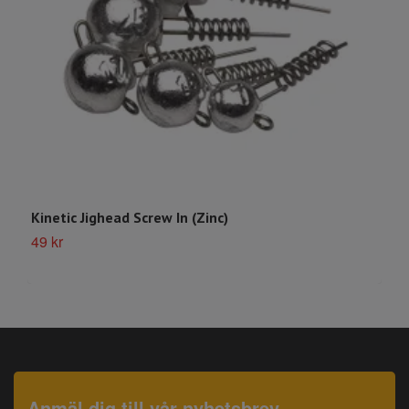
Kinetic Jighead Screw In (Zinc)
M
49 kr
4
Anmäl dig till vår nyhetsbrev