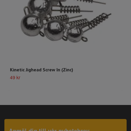
Kinetic Jighead Screw In (Zinc)
M
49 kr
4
Anmäl dig till vår nyhetsbrev