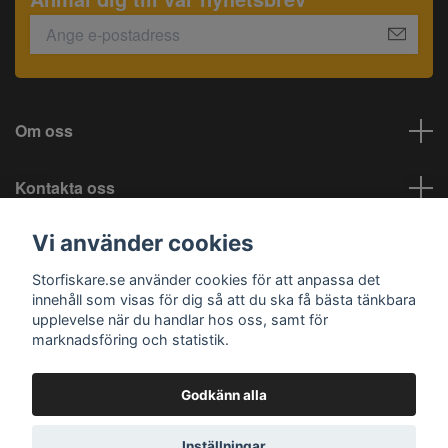
Om oss
Kontakta oss
Vi använder cookies
Information
Storfiskare.se använder cookies för att anpassa det
Sociala medier
innehåll som visas för dig så att du ska få bästa tänkbara
upplevelse när du handlar hos oss, samt för
marknadsföring och statistik.
Godkänn alla
© 2026 Storfiskare.se
Inställningar