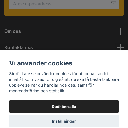
Om oss
Kontakta oss
Vi använder cookies
Information
Storfiskare.se använder cookies för att anpassa det
Sociala medier
innehåll som visas för dig så att du ska få bästa tänkbara
upplevelse när du handlar hos oss, samt för
marknadsföring och statistik.
Godkänn alla
© 2026 Storfiskare.se
Inställningar