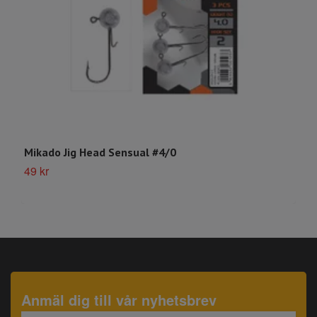
Mikado Jig Head Sensual #4/0
M
49 kr
4
Anmäl dig till vår nyhetsbrev