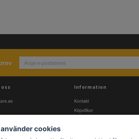
brev
 oss
Information
kare.se
Kontakt
Köpvillkor
 använder cookies