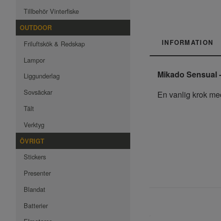
Tillbehör Vinterfiske
OUTDOOR
INFORMATION
Friluftskök & Redskap
Lampor
Mikado Sensual 
Liggunderlag
Sovsäckar
En vanlig krok me
Tält
Verktyg
ÖVRIGT
Stickers
Presenter
Blandat
Batterier