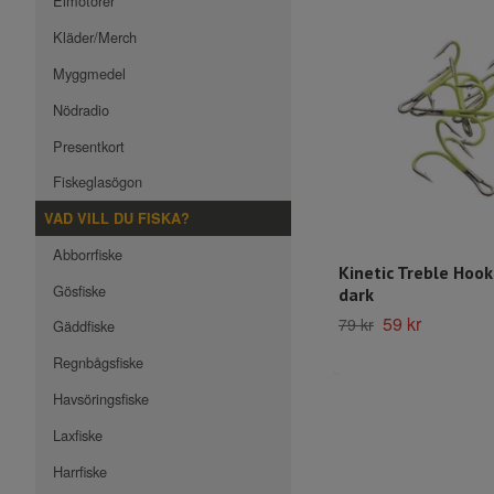
Elmotorer
Kläder/Merch
Myggmedel
Nödradio
Presentkort
Fiskeglasögon
VAD VILL DU FISKA?
Abborrfiske
Kinetic Treble Hook
Gösfiske
dark
59 kr
79 kr
Gäddfiske
Regnbågsfiske
Havsöringsfiske
Laxfiske
Harrfiske