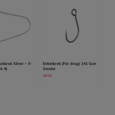
elkrok Silver – 5-
Enkelkrok (För drag) 141 Gun
Mik
k 4)
Smoke
Ora
49 kr
89 k