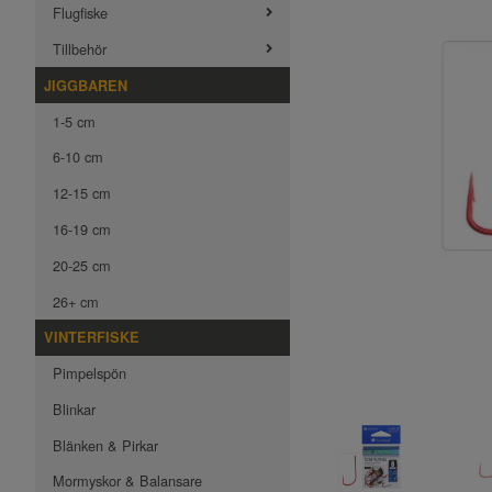
Flugfiske
Tillbehör
JIGGBAREN
1-5 cm
6-10 cm
12-15 cm
16-19 cm
20-25 cm
26+ cm
VINTERFISKE
Pimpelspön
Blinkar
Blänken & Pirkar
Mormyskor & Balansare