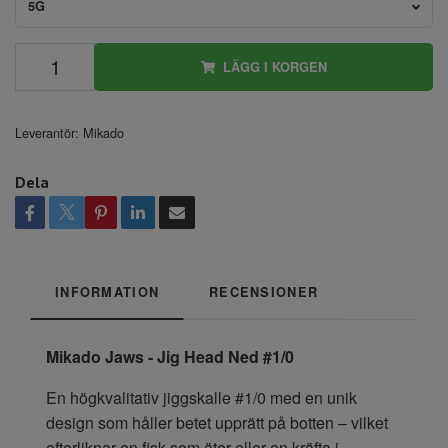
5G
LÄGG I KORGEN
Leverantör:
Mikado
Dela
INFORMATION
RECENSIONER
Mikado Jaws - Jig Head Ned #1/0
En högkvalitativ jiggskalle #1/0 med en unik
design som håller betet upprätt på botten – vilket
efterliknar en fisk som äter eller en kräfta i