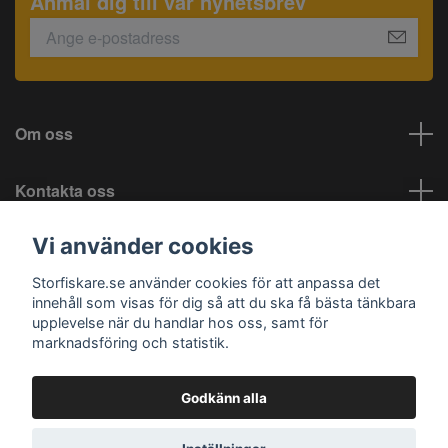
Anmäl dig till vår nyhetsbrev
Om oss
Kontakta oss
Vi använder cookies
Information
Storfiskare.se använder cookies för att anpassa det
Sociala medier
innehåll som visas för dig så att du ska få bästa tänkbara
upplevelse när du handlar hos oss, samt för
marknadsföring och statistik.
Godkänn alla
© 2026 Storfiskare.se