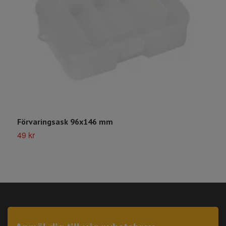
Förvaringsask 96x146 mm
M
49 kr
4