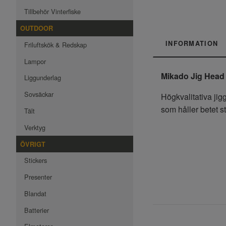
Tillbehör Vinterfiske
OUTDOOR
INFORMATION
Friluftskök & Redskap
Lampor
Mikado Jig Head
Liggunderlag
Sovsäckar
Högkvalitativa jig
som håller betet s
Tält
Verktyg
ÖVRIGT
Stickers
Presenter
Blandat
Batterier