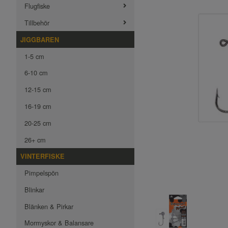
Flugfiske
Tillbehör
JIGGBAREN
1-5 cm
6-10 cm
12-15 cm
16-19 cm
20-25 cm
26+ cm
VINTERFISKE
Pimpelspön
Blinkar
Blänken & Pirkar
Mormyskor & Balansare