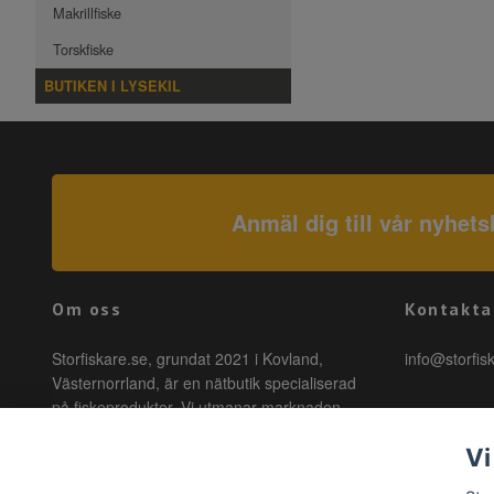
Makrillfiske
Torskfiske
BUTIKEN I LYSEKIL
Anmäl dig till vår nyhets
Om oss
Kontakta
Storfiskare.se, grundat 2021 i Kovland,
info@storfis
Västernorrland, är en nätbutik specialiserad
på fiskeprodukter. Vi utmanar marknaden
genom att erbjuda högkvalitativa produkter till
Vi
förmånliga priser med snabb leverans. Hos
oss är fiske tillgängligt för alla, oavsett