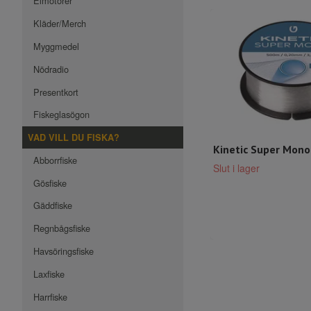
Elmotorer
Kläder/Merch
Myggmedel
Nödradio
Presentkort
Fiskeglasögon
VAD VILL DU FISKA?
Kinetic Super Mono
Abborrfiske
Slut i lager
Gösfiske
Gäddfiske
Regnbågsfiske
Havsöringsfiske
Laxfiske
Harrfiske