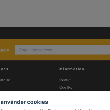
brev
 oss
Information
kare.se
Kontakt
Köpvillkor
 använder cookies