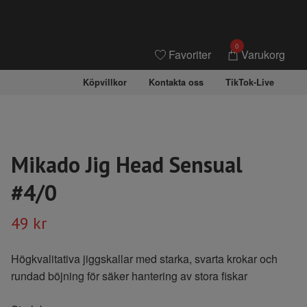
0
Favoriter
Varukorg
Köpvillkor
Kontakta oss
TikTok-Live
Mikado Jig Head Sensual
#4/0
49 kr
Högkvalitativa jiggskallar med starka, svarta krokar och
rundad böjning för säker hantering av stora fiskar