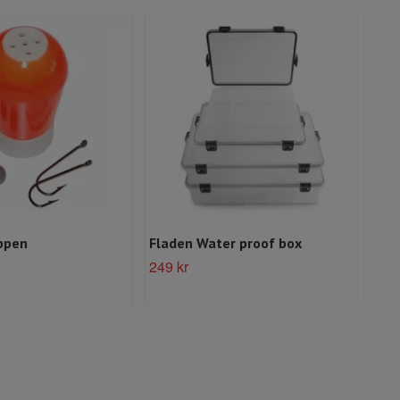
ppen
Fladen Water proof box
Dar
249 kr
49 k