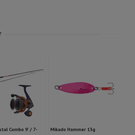
tal Combo 9' / 7-
Mikado Hammer 13g
Jeb