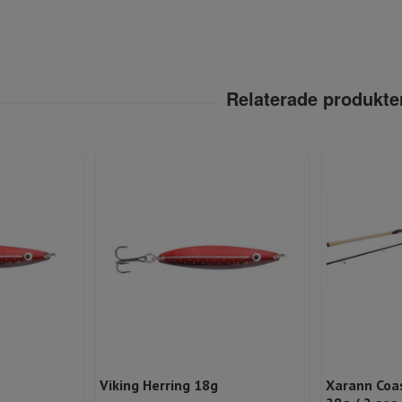
Viking Herring 18g
Xarann Coas