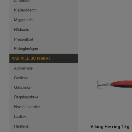
Elmotorer
Kläder/Merch
Myggmedel
Nödradio
Presentkort
Fiskeglasögon
VAD VILL DU FISKA?
Abborrfiske
Gösfiske
Gäddfiske
Regnbågsfiske
Havsöringsfiske
Laxfiske
Harrfiske
Viking Herring 15g