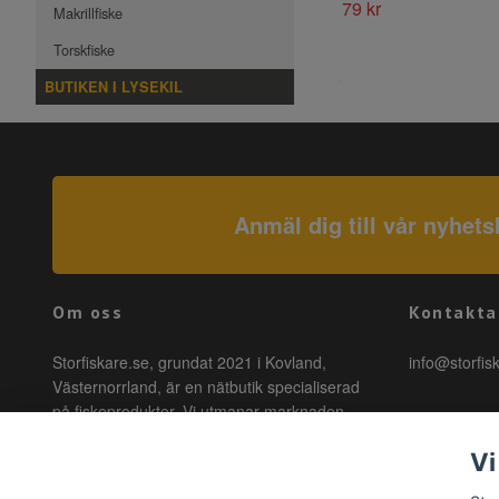
79 kr
Makrillfiske
Torskfiske
BUTIKEN I LYSEKIL
Anmäl dig till vår nyhets
Om oss
Kontakta
Storfiskare.se, grundat 2021 i Kovland,
info@storfis
Västernorrland, är en nätbutik specialiserad
på fiskeprodukter. Vi utmanar marknaden
genom att erbjuda högkvalitativa produkter till
Vi
förmånliga priser med snabb leverans. Hos
oss är fiske tillgängligt för alla, oavsett