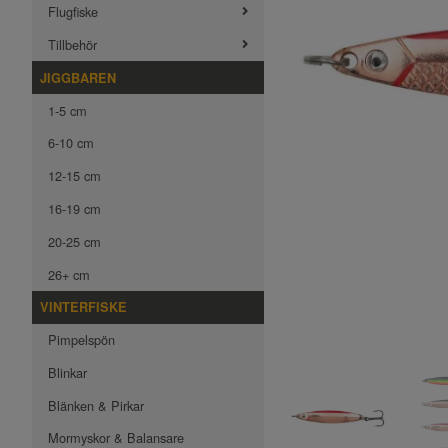
Flugfiske
Tillbehör
JIGGBAREN
1-5 cm
6-10 cm
12-15 cm
16-19 cm
20-25 cm
26+ cm
VINTERFISKE
Pimpelspön
Blinkar
Blänken & Pirkar
Mormyskor & Balansare