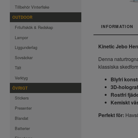
Tillbehör Vinterfiske
OUTDOOR
INFORMATION
Friluftskök & Redskap
Lampor
Kinetic Jebo Her
Liggunderlag
Sovsäckar
Denna naturtrogna
klassiska skedforme
Tält
Verktyg
Blyfri kons
3D-holograf
ÖVRIGT
Rostfri fjäd
Stickers
Kemiskt vä
Presenter
Perfekt för:
Havsör
Blandat
Batterier