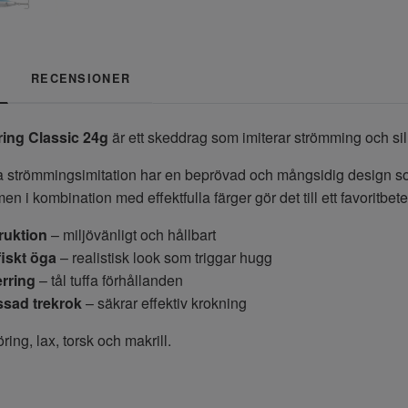
RECENSIONER
ring Classic 24g
är ett skeddrag som imiterar strömming och sill,
 strömmingsimitation har en beprövad och mångsidig design som 
n i kombination med effektfulla färger gör det till ett favoritbet
truktion
– miljövänligt och hållbart
iskt öga
– realistisk look som triggar hugg
erring
– tål tuffa förhållanden
ssad trekrok
– säkrar effektiv krokning
ing, lax, torsk och makrill.