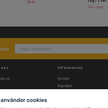
28g / 2 sec
79 kr
Slut i lager
brev
 oss
Information
kare.se
Kontakt
Köpvillkor
 använder cookies