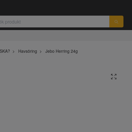
ISKA?
Havsöring
Jebo Herring 24g