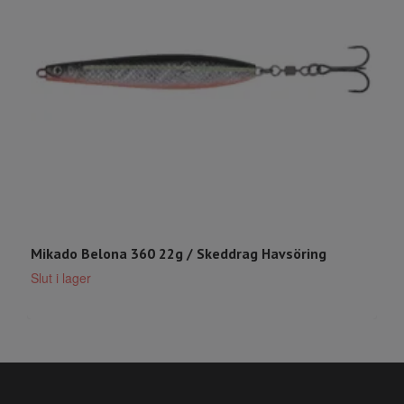
Mikado Belona 360 22g / Skeddrag Havsöring
J
5
Slut i lager