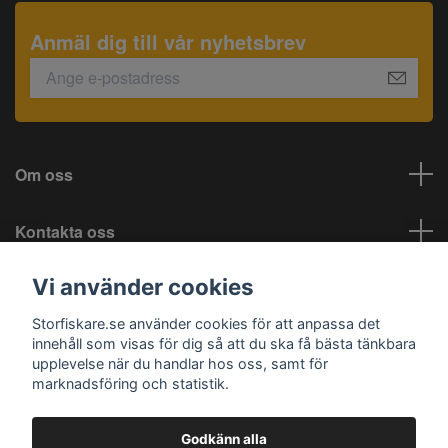
Anmäl dig till vår nyhetsbrev
Om oss
Kontakta oss
Vi använder cookies
Information
Storfiskare.se använder cookies för att anpassa det
Sociala medier
innehåll som visas för dig så att du ska få bästa tänkbara
upplevelse när du handlar hos oss, samt för
marknadsföring och statistik.
Godkänn alla