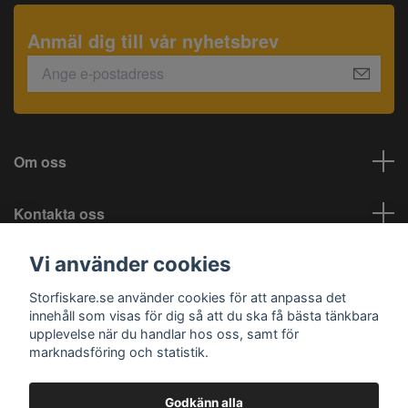
Anmäl dig till vår nyhetsbrev
Om oss
Kontakta oss
Vi använder cookies
Information
Storfiskare.se använder cookies för att anpassa det
Sociala medier
innehåll som visas för dig så att du ska få bästa tänkbara
upplevelse när du handlar hos oss, samt för
marknadsföring och statistik.
Godkänn alla