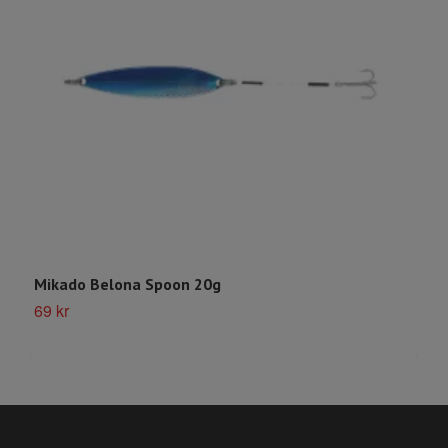
Mikado Belona Spoon 20g
V
69 kr
3