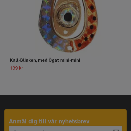
Kall-Blinken, med Ögat mini-mini
B
139 kr
S
Anmäl dig till vår nyhetsbrev