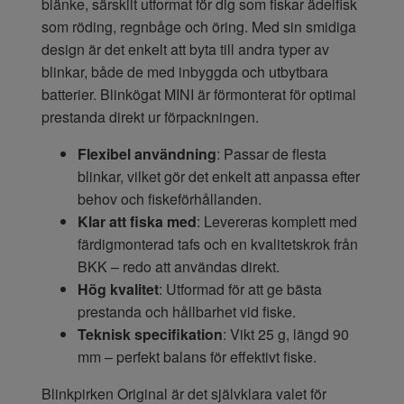
blänke, särskilt utformat för dig som fiskar ädelfisk
som röding, regnbåge och öring. Med sin smidiga
design är det enkelt att byta till andra typer av
blinkar, både de med inbyggda och utbytbara
batterier. Blinkögat MINI är förmonterat för optimal
prestanda direkt ur förpackningen.
Flexibel användning
: Passar de flesta
blinkar, vilket gör det enkelt att anpassa efter
behov och fiskeförhållanden.
Klar att fiska med
: Levereras komplett med
färdigmonterad tafs och en kvalitetskrok från
BKK – redo att användas direkt.
Hög kvalitet
: Utformad för att ge bästa
prestanda och hållbarhet vid fiske.
Teknisk specifikation
: Vikt 25 g, längd 90
mm – perfekt balans för effektivt fiske.
Blinkpirken Original är det självklara valet för