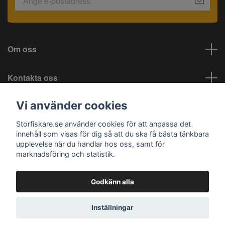
Om oss
Kontakta oss
Vi använder cookies
Information
Storfiskare.se använder cookies för att anpassa det
Sociala medier
innehåll som visas för dig så att du ska få bästa tänkbara
upplevelse när du handlar hos oss, samt för
marknadsföring och statistik.
Godkänn alla
© 2026 Storfiskare.se
Inställningar