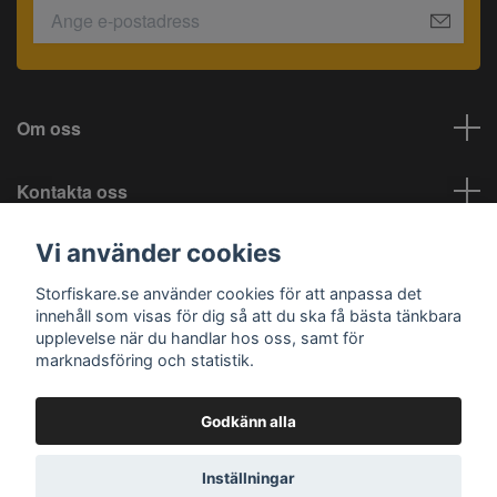
Om oss
Kontakta oss
Vi använder cookies
Information
Storfiskare.se använder cookies för att anpassa det
Sociala medier
innehåll som visas för dig så att du ska få bästa tänkbara
upplevelse när du handlar hos oss, samt för
marknadsföring och statistik.
Godkänn alla
© 2026 Storfiskare.se
Inställningar