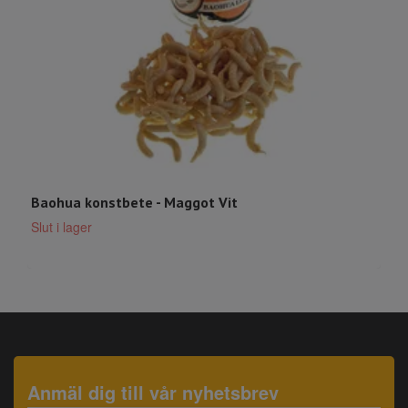
Baohua konstbete - Maggot Vit
B
Slut i lager
S
Anmäl dig till vår nyhetsbrev