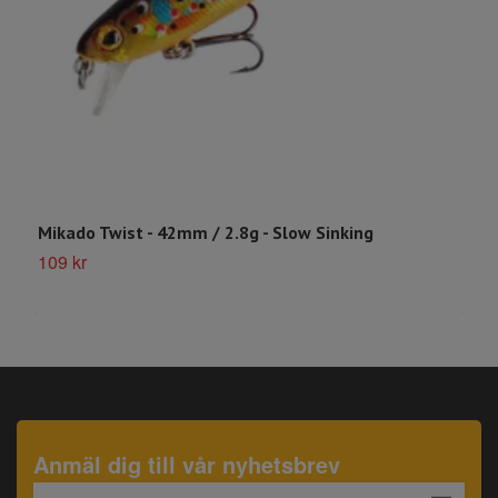
Mikado Twist - 42mm / 2.8g - Slow Sinking
M
109 kr
1
Anmäl dig till vår nyhetsbrev