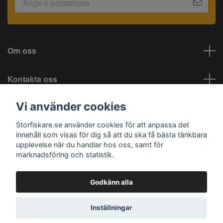
Om oss
Kontakta oss
Vi använder cookies
Information
Storfiskare.se använder cookies för att anpassa det
Sociala medier
innehåll som visas för dig så att du ska få bästa tänkbara
upplevelse när du handlar hos oss, samt för
marknadsföring och statistik.
Godkänn alla
© 2026 Storfiskare.se
Inställningar