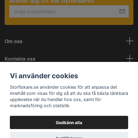
Anmäl dig till vår nyhetsbrev
Om oss
Kontakta oss
Vi använder cookies
Information
Storfiskare.se använder cookies för att anpassa det
Sociala medier
innehåll som visas för dig så att du ska få bästa tänkbara
upplevelse när du handlar hos oss, samt för
marknadsföring och statistik.
Godkänn alla
© 2026 Storfiskare.se