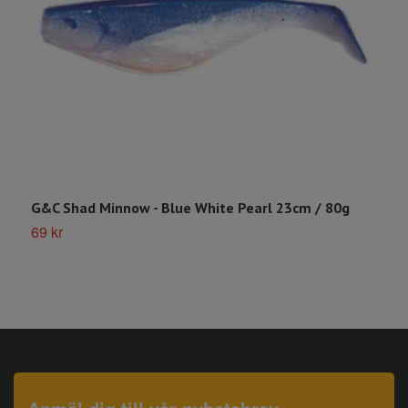
G&C Shad Minnow - Blue White Pearl 23cm / 80g
S
69 kr
S