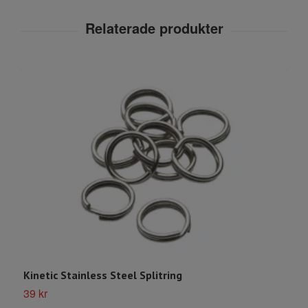
Kinetic Stainless Steel Splitring
K
39 kr
S