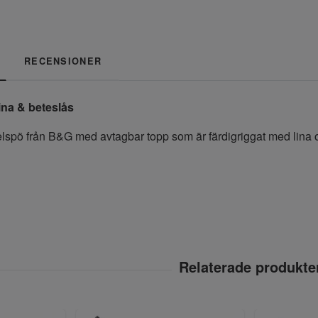
RECENSIONER
na & beteslås
pelspö från B&G med avtagbar topp som är färdigriggat med lina