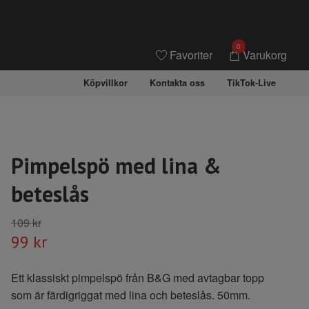
0
Favoriter
Varukorg
Köpvillkor
Kontakta oss
TikTok-Live
Pimpelspö med lina &
beteslås
109 kr
99 kr
Ett klassiskt pimpelspö från B&G med avtagbar topp
som är färdigriggat med lina och beteslås. 50mm.