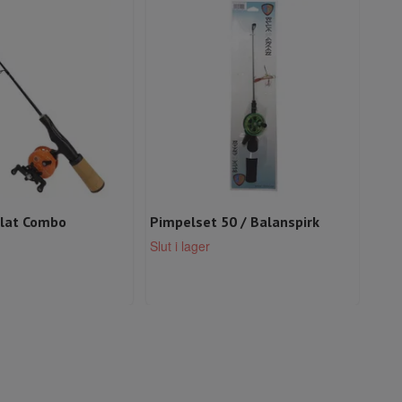
Flat Combo
Pimpelset 50 / Balanspirk
Mik
sec.
Slut i lager
Slut 