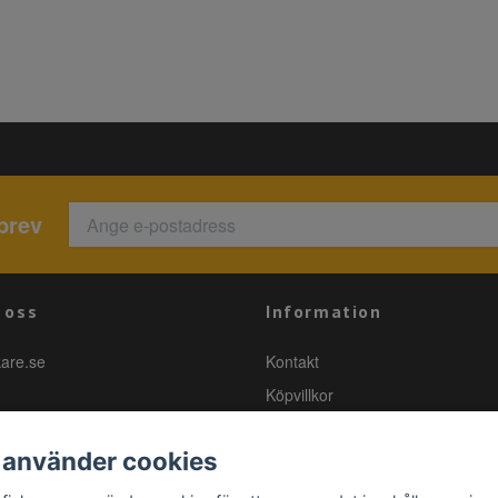
brev
 oss
Information
kare.se
Kontakt
Köpvillkor
 använder cookies