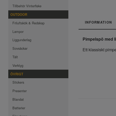
Tillbehör Vinterfiske
OUTDOOR
INFORMATION
Friluftskök & Redskap
Lampor
Pimpelspö med li
Liggunderlag
Sovsäckar
Ett klassiskt pim
Tält
Verktyg
ÖVRIGT
Stickers
Presenter
Blandat
Batterier