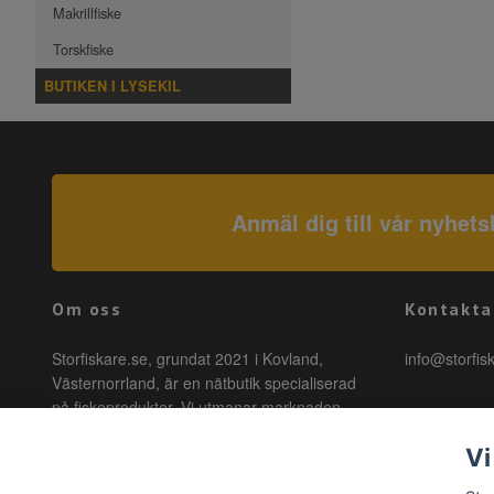
Makrillfiske
Torskfiske
BUTIKEN I LYSEKIL
Anmäl dig till vår nyhets
Om oss
Kontakta
Storfiskare.se, grundat 2021 i Kovland,
info@storfis
Västernorrland, är en nätbutik specialiserad
på fiskeprodukter. Vi utmanar marknaden
genom att erbjuda högkvalitativa produkter till
Vi
förmånliga priser med snabb leverans. Hos
oss är fiske tillgängligt för alla, oavsett