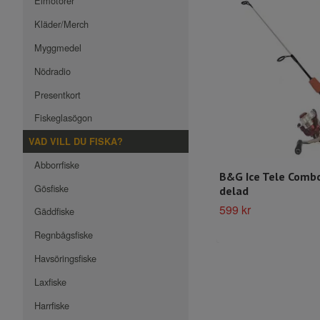
Elmotorer
Kläder/Merch
Myggmedel
Nödradio
Presentkort
Fiskeglasögon
VAD VILL DU FISKA?
Abborrfiske
B&G Ice Tele Combo
Gösfiske
delad
599 kr
Gäddfiske
Regnbågsfiske
Havsöringsfiske
Laxfiske
Harrfiske