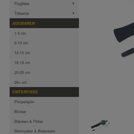
Flugfiske
Tillbehör
JIGGBAREN
1-5 cm
6-10 cm
12-15 cm
16-19 cm
20-25 cm
26+ cm
VINTERFISKE
Pimpelspön
Blinkar
Blänken & Pirkar
Mormyskor & Balansare