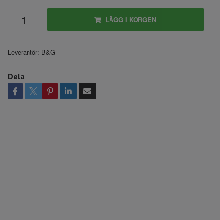
LÄGG I KORGEN
Leverantör:
B&G
Dela